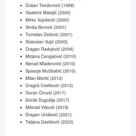
Dušan Teodorović (1998)
Vlastimir Matejić (2000)
Mirko Vujošević (2000)
Siniša Borović (2001)
Tomislav Zečević (2001)
Slobodan Vujić (2003)
Dragan Radojević (2006)
Mirjana Čangalović (2010)
Nenad Mladenović (2010)
Spasoje Mučibabić (2010)
Milan Martić (2012)
Dragoš Cvetković (2013)
Goran Ćirović (2017)
Đorđe Dugošija (2017)
Milorad Vidović (2019)
Dragan Urošević (2021)
Tatjana Davidović (2023)