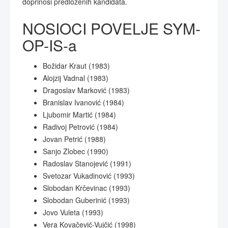
doprinosi predloženih kandidata.
NOSIOCI POVELJE SYM-
OP-IS-a
Božidar Kraut (1983)
Alojzij Vadnal (1983)
Dragoslav Marković (1983)
Branislav Ivanović (1984)
Ljubomir Martić (1984)
Radivoj Petrović (1984)
Jovan Petrić (1988)
Sanjo Zlobec (1990)
Radoslav Stanojević (1991)
Svetozar Vukadinović (1993)
Slobodan Krčevinac (1993)
Slobodan Guberinić (1993)
Jovo Vuleta (1993)
Vera Kovačević-Vujčić (1998)